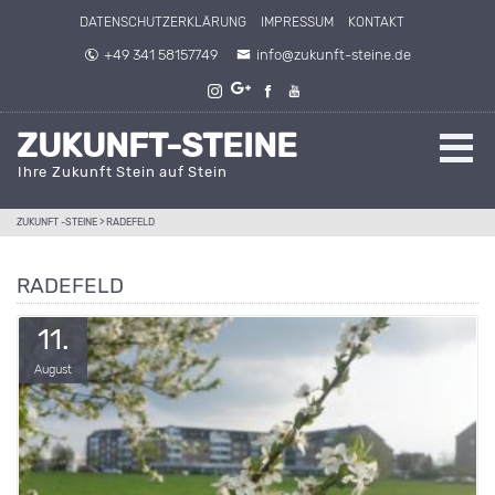
Direkt zum Inhalt springen
DATENSCHUTZERKLÄRUNG
IMPRESSUM
KONTAKT
+49 341 58157749
info@zukunft-steine.de
ZUKUNFT-STEINE
Ihre Zukunft Stein auf Stein
ZUKUNFT -STEINE
>
RADEFELD
RADEFELD
11.
August