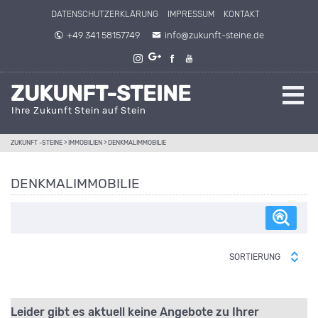
Direkt zum Inhalt springen
DATENSCHUTZERKLÄRUNG
IMPRESSUM
KONTAKT
+49 341 58157749
info@zukunft-steine.de
ZUKUNFT-STEINE
Ihre Zukunft Stein auf Stein
ZUKUNFT -STEINE
>
IMMOBILIEN
>
DENKMALIMMOBILIE
DENKMALIMMOBILIE
SORTIERUNG
Leider gibt es aktuell keine Angebote zu Ihrer