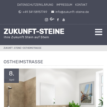
Direkt zum Inhalt springen
DATENSCHUTZERKLÄRUNG
IMPRESSUM
KONTAKT
+49 341 58157749
info@zukunft-steine.de
ZUKUNFT-STEINE
Ihre Zukunft Stein auf Stein
ZUKUNFT -STEINE
>
OSTHEIMSTRASSE
OSTHEIMSTRASSE
8.
April