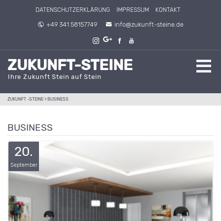
Direkt zum Inhalt springen
DATENSCHUTZERKLÄRUNG
IMPRESSUM
KONTAKT
+49 341 58157749
info@zukunft-steine.de
ZUKUNFT-STEINE
Ihre Zukunft Stein auf Stein
ZUKUNFT -STEINE
>
BUSINESS
BUSINESS
20.
September