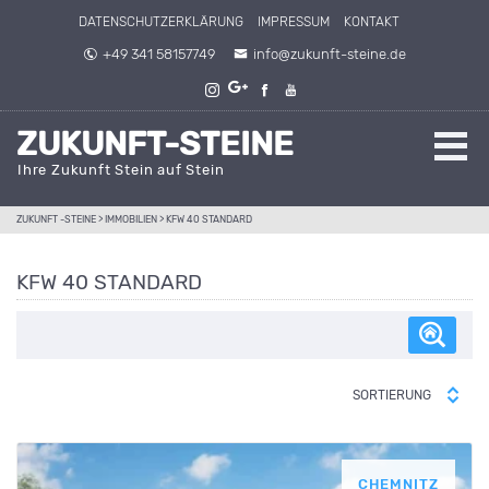
Direkt zum Inhalt springen
DATENSCHUTZERKLÄRUNG
IMPRESSUM
KONTAKT
+49 341 58157749
info@zukunft-steine.de
ZUKUNFT-STEINE
Ihre Zukunft Stein auf Stein
ZUKUNFT -STEINE
>
IMMOBILIEN
>
KFW 40 STANDARD
KFW 40 STANDARD
SORTIERUNG
CHEMNITZ