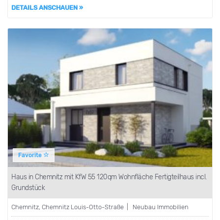
DETAILS ANSCHAUEN »
Favorite
Haus in Chemnitz mit KfW 55 120qm Wohnfläche Fertigteilhaus incl.
Grundstück
Chemnitz, Chemnitz Louis-Otto-Straße | Neubau Immobilien