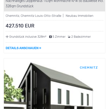
Nachhaltiges Doppelhaus 110qm Wohnfläche KFW 55 Bauweise incl.
328qm Grundstück
Chemnitz, Chemnitz Louis-Otto-Straße | Neubau Immobilien
427.510 EUR
Grundstück inclusive 328m²
5 Zimmer
2 Badezimmer
DETAILS ANSCHAUEN »
CHEMNITZ