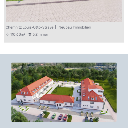
Chemnitz Louis-Otto-Straße | Neubau Immobilien
110,68m²
5 Zimmer
C